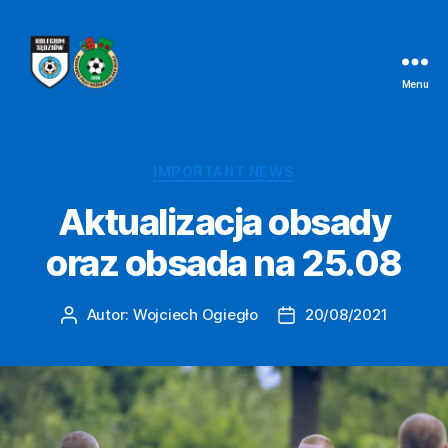
Menu
Kolegium
Sędziów
Bielsko-
Biała
Kategorie
IMPORTANT NEWS
Aktualizacja obsady
oraz obsada na 25.08
Autor:
Wojciech Ogiegło
20/08/2021
Autor
Data
wpisu
wpisu