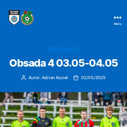
Menu
Kolegium
Sędziów
Bielsko-
Biała
Kategorie
AKTUALNOŚCI
Obsada 4 03.05-04.05
Autor:
Adrian Kozieł
02/05/2025
Autor
Data
wpisu
wpisu