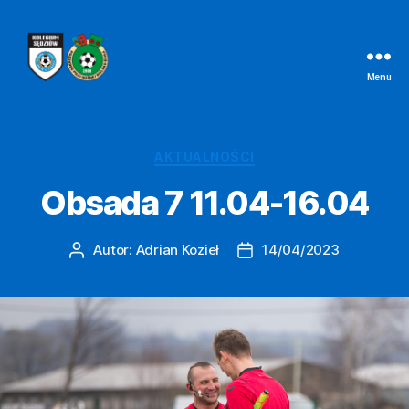
Menu
Kolegium
Sędziów
Bielsko-
Biała
Kategorie
AKTUALNOŚCI
Obsada 7 11.04-16.04
Autor:
Adrian Kozieł
14/04/2023
Autor
Data
wpisu
wpisu