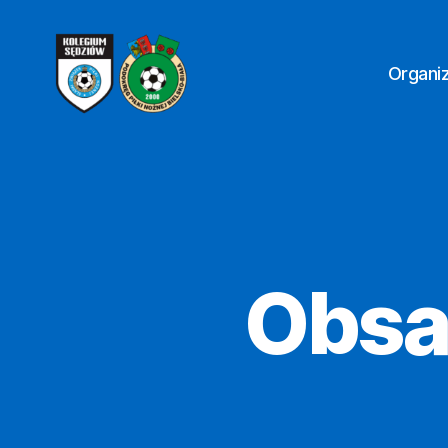
Organi
Kolegium
Sędziów
Bielsko-
Biała
Obsa