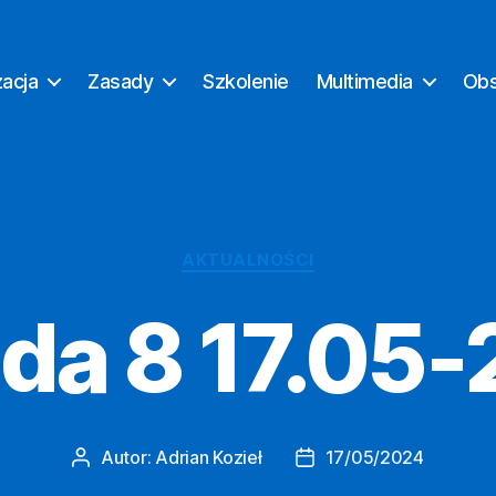
zacja
Zasady
Szkolenie
Multimedia
Ob
Kategorie
AKTUALNOŚCI
da 8 17.05-
Autor:
Adrian Kozieł
17/05/2024
Autor
Data
wpisu
wpisu