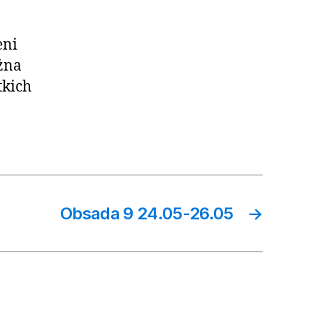
eni
żna
tkich
Obsada 9 24.05-26.05
→