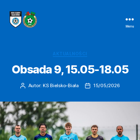
Menu
Kolegium
Sędziów
Bielsko-
Biała
Kategorie
AKTUALNOŚCI
Obsada 9, 15.05-18.05
Autor:
KS Bielsko-Biała
15/05/2026
Autor
Data
wpisu
wpisu