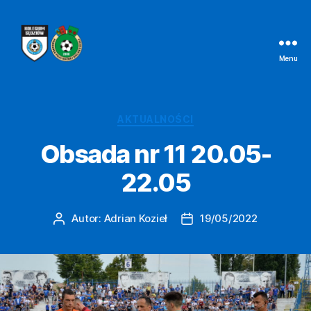
Menu
Kolegium
Sędziów
Bielsko-
Biała
Kategorie
AKTUALNOŚCI
Obsada nr 11 20.05-
22.05
Autor:
Adrian Kozieł
19/05/2022
Autor
Data
wpisu
wpisu