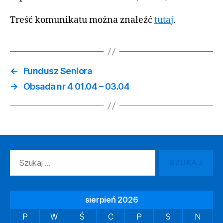
Treść komunikatu można znaleźć
tutaj
.
←
Fundusz Seniora
→
Obsada nr 4 01.04 – 03.04
Szukaj:
sierpień 2026
P
W
Ś
C
P
S
N