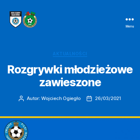
Menu
Kolegium
Sędziów
Bielsko-
Biała
Kategorie
AKTUALNOŚCI
Rozgrywki młodzieżowe
zawieszone
Autor:
Wojciech Ogiegło
26/03/2021
Autor
Data
wpisu
wpisu