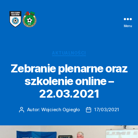
Menu
Kolegium
Sędziów
Bielsko-
Biała
Kategorie
AKTUALNOŚCI
Zebranie plenarne oraz
szkolenie online –
22.03.2021
Autor:
Wojciech Ogiegło
17/03/2021
Autor
Data
wpisu
wpisu